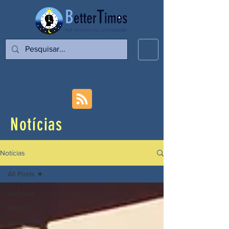
Notícias
Notícias
All Posts
All Posts
Política
Horário De