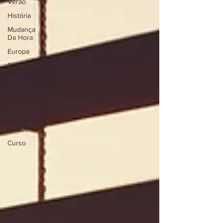
Verão
História
Mudança
Da Hora
Europa
EUA
Fuso
horário
Sono
Sociedade
Estudo
Curso