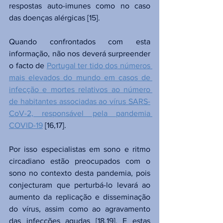
respostas auto-imunes como no caso 
das doenças alérgicas [15]. 
Quando confrontados com esta 
informação, não nos deverá surpreender 
o facto de 
Portugal ter tido dos números 
mais elevados do mundo em casos de 
infecção e mortes relativos ao número 
de habitantes associadas ao vírus SARS-
CoV-2, responsável pela pandemia 
COVID-19
 [16,17].
Por isso especialistas em sono e ritmo 
circadiano estão preocupados com o 
sono no contexto desta pandemia, pois 
conjecturam que perturbá-lo levará ao 
aumento da replicação e disseminação 
do vírus, assim como ao agravamento 
das infecções agudas [18,19]. E estas 