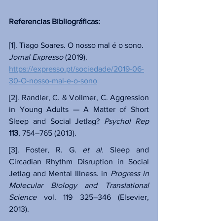
Referencias Bibliográficas:
[1]. Tiago Soares. O nosso mal é o sono. 
Jornal Expresso
 (2019). 
https://expresso.pt/sociedade/2019-06-
30-O-nosso-mal-e-o-sono
[2]. Randler, C. & Vollmer, C. Aggression 
in Young Adults — A Matter of Short 
Sleep and Social Jetlag? 
Psychol Rep
113
, 754–765 (2013).
[3]. Foster, R. G. 
et al.
 Sleep and 
Circadian Rhythm Disruption in Social 
Jetlag and Mental Illness. in 
Progress in 
Molecular Biology and Translational 
Science
 vol. 119 325–346 (Elsevier, 
2013).